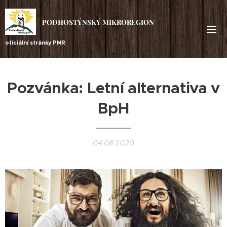
PODHOSTÝNSKÝ MIKROREGION
oficiální stránky PMR
Pozvánka: Letní alternativa v
BpH
04.08.2020