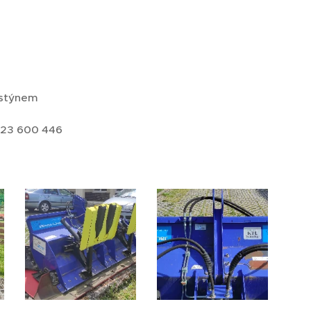
ostýnem
 723 600 446