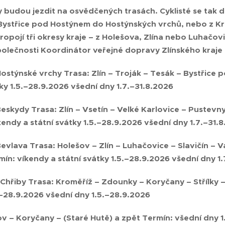
 budou jezdit na osvědčených trasách. Cyklisté se tak 
 Bystřice pod Hostýnem do Hostýnských vrchů, nebo z Kr
propojí tři okresy kraje – z Holešova, Zlína nebo Luhačo
polečnosti Koordinátor veřejné dopravy Zlínského kraje
ostýnské vrchy Trasa: Zlín – Troják – Tesák – Bystřice
tky 1.5.–28.9.2026 všední dny 1.7.–31.8.2026
eskydy Trasa: Zlín – Vsetín – Velké Karlovice – Pustev
kendy a státní svátky 1.5.–28.9.2026 všední dny 1.7.–31.
evlava Trasa: Holešov – Zlín – Luhačovice – Slavičín – V
mín: víkendy a státní svátky 1.5.–28.9.2026 všední dny 1
Chřiby Trasa: Kroměříž – Zdounky – Koryčany – Střílky –
.–28.9.2026 všední dny 1.5.–28.9.2026
ov – Koryčany – (Staré Hutě) a zpět Termín: všední dny 