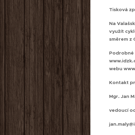
Tisková z
Na Valašsk
využít cyk
směrem z O
Podrobné i
www.idzk.c
webu www.
Kontakt p
Mgr. Jan M
vedoucí od
jan.maly@i