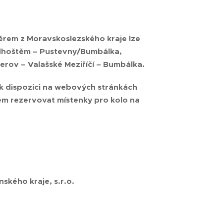
měrem z Moravskoslezského kraje lze
Radhoštěm – Pustevny/Bumbálka,
rov – Valašské Meziříčí – Bumbálka.
k dispozici na webových stránkách
em rezervovat místenky pro kolo na
ského kraje, s.r.o.