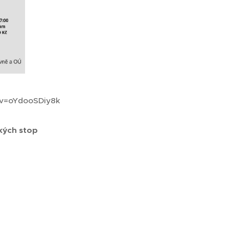
?v=oYdooSDiy8k
kých stop