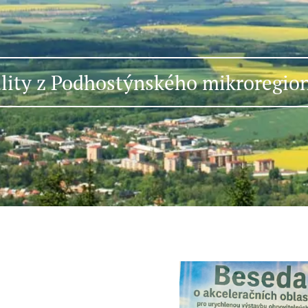
lity z Podhostýnského mikroregio