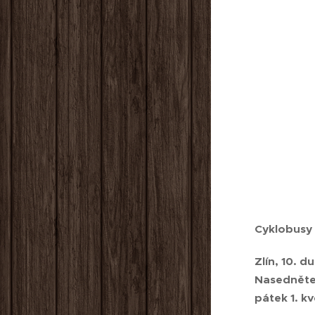
Cyklobusy 
Zlín, 10. 
Nasedněte,
pátek 1. k