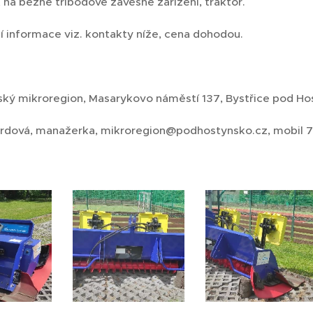
t na běžné tříbodové závěsné zařízení, traktor.
í informace viz. kontakty níže, cena dohodou.
ký mikroregion, Masarykovo náměstí 137, Bystřice pod H
rdová, manažerka, mikroregion@podhostynsko.cz, mobil