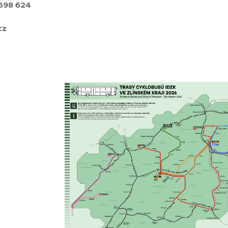
698 624
cz