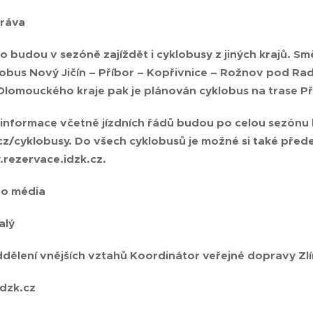
práva
o budou v sezóně zajíždět i cyklobusy z jiných krajů. S
lobus Nový Jičín – Příbor – Kopřivnice – Rožnov pod 
lomouckého kraje pak je plánován cyklobus na trase Pře
nformace včetně jízdních řádů budou po celou sezónu 
z/cyklobusy. Do všech cyklobusů je možné si také před
rezervace.idzk.cz.
ro média
alý
dělení vnějších vztahů Koordinátor veřejné dopravy Zlín
dzk.cz