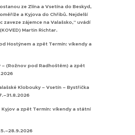
dostanou ze Zlína a Vsetína do Beskyd,
oměříže a Kyjova do Chřibů. Nejdelší
vic zaveze zájemce na Valašsko," uvádí
 (KOVED) Martin Richtar.
 pod Hostýnem a zpět Termín: víkendy a
ny – (Rožnov pod Radhoštěm) a zpět
8.2026
alašské Klobouky – Vsetín – Bystřička
.7.–31.8.2026
 Kyjov a zpět Termín: víkendy a státní
1.5.–28.9.2026