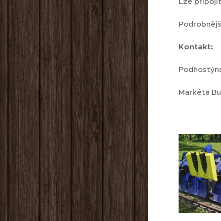
Lze připoji
Podrobnějš
Kontakt:
Podhostýns
Markéta Bu