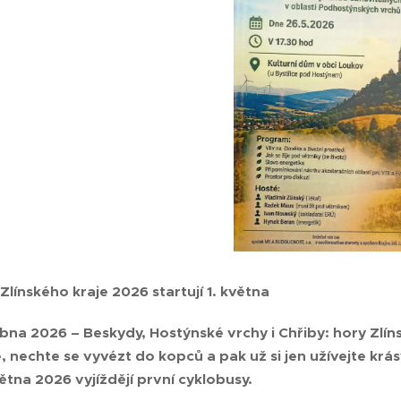
Zlínského kraje 2026 startují 1. května
dubna 2026 – Beskydy, Hostýnské vrchy i Chřiby: hory Zlí
 nechte se vyvézt do kopců a pak už si jen užívejte krá
větna 2026 vyjíždějí první cyklobusy.