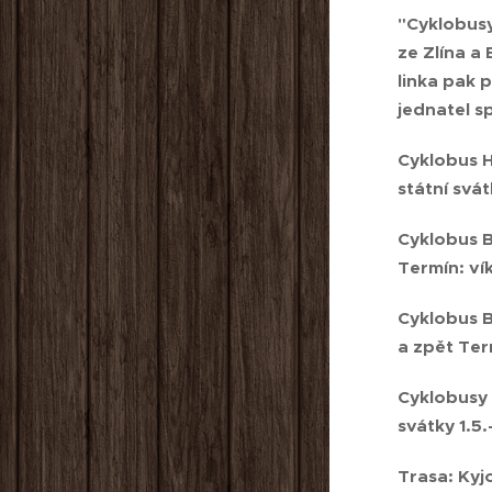
"Cyklobusy
ze Zlína a
linka pak 
jednatel s
Cyklobus H
státní svá
Cyklobus B
Termín: ví
Cyklobus B
a zpět Ter
Cyklobusy 
svátky 1.5
Trasa: Kyj