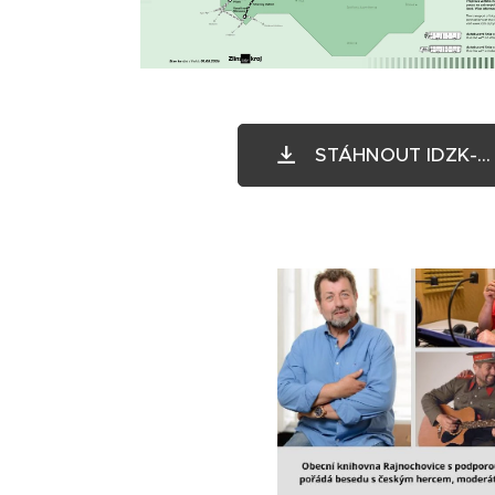
STÁHNOUT IDZK-... 