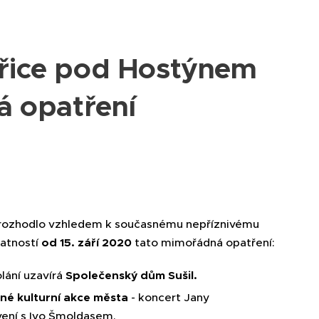
řice pod Hostýnem
á opatření
rozhodlo vzhledem k současnému nepříznivému
latností
od 15. září 2020
tato mimořádná opatření:
lání uzavírá
Společenský dům Sušil.
ané kulturní akce města
- koncert Jany
vení s Ivo Šmoldasem.