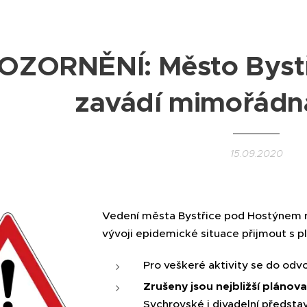
OZORNĚNÍ: Město Byst
zavádí mimořádn
15.09.2020
Vedení města Bystřice pod Hostýnem 
vývoji epidemické situace přijmout s p
Pro veškeré aktivity se do odvo
Zrušeny jsou nejbližší plánov
Sychrovské i divadelní předsta